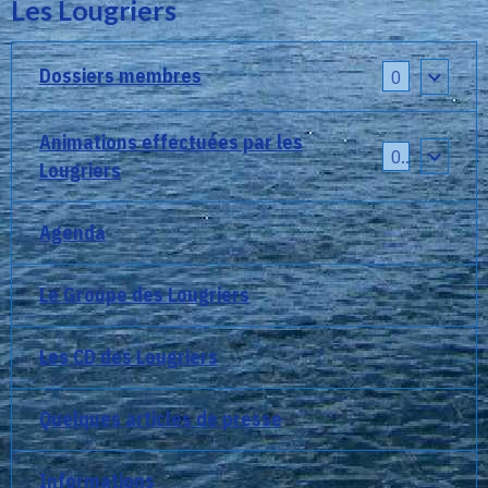
Les Lougriers
Dossiers membres
0
Animations effectuées par les
0
Lougriers
Agenda
Le Groupe des Lougriers
Les CD des Lougriers
Quelques articles de presse
Informations